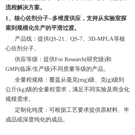
流程解决方案。
1
、
核心佐剂分子
--
多维度供应，支持从实验室探
索到规模化生产的平滑过渡
。
产品线
：
提供
QS-21
、
QS-7
、
3D-MPLA
等核
心佐剂分子。
供应等级
：
提供
For Research
(
研究级
)
和
GMP(
临床
/
生产级
)
不同质量等级的产品。
全量程规格
：
覆盖从毫克
(mg)
级、克
(g)
级到
公斤
(kg)
级的全量程需求，满足不同实验及商业化
规模需求。
定制化纯度
：
可根据工艺要求提供原材料、半
成品或深度纯化的成品。