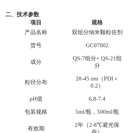
二、
技术参数
项目
规格
产品名称
双组分纳米颗粒佐剂
货号
GC0700
2
QS-7
组分
+
QS-21
组
成分
分
28
-
45
nm
（
PDI
＜
粒径分布
0.2
）
pH
值
6
.8-
7
.4
包装规格
5ml/
瓶，
500ml/
瓶
2
年（
2-8℃
避光保
有效期
存）