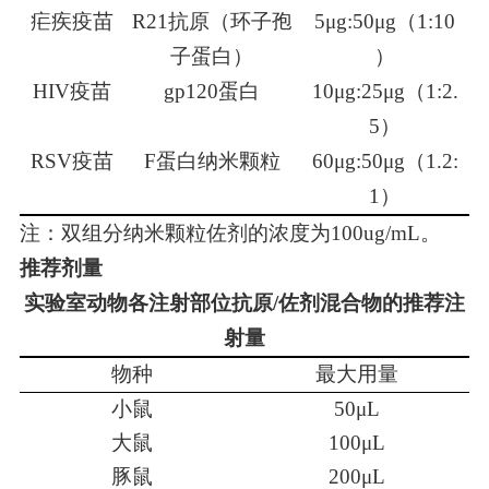
疟疾疫苗
R21抗原（环子孢
5μg:50μg（1:10
子蛋白）
）
HIV疫苗
gp120蛋白
10μg:25μg（1:2.
5）
RSV疫苗
F蛋白纳米颗粒
60μg:50μg（1.2:
1）
注：
双组分
纳米颗粒佐剂的浓度为100ug/mL
。
推荐剂量
实验室动物各注射部位抗原/佐剂混合物的推荐注
射量
物种
最大用量
小鼠
50μL
大鼠
100μL
豚鼠
200μL