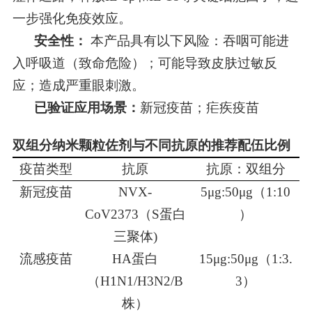
一步强化免疫效应。
安全性：
本产品具有以下风险：吞咽可能进
入呼吸道（致命危险）
；
可能导致皮肤过敏反
应
；
造成严重眼刺激
。
已验证应用场景：
新冠疫苗；疟疾疫苗
双组分
纳米颗粒佐剂与不同抗原的推荐配伍比例
疫苗类型
抗原
抗原：
双组分
新冠疫苗
NVX-
5μg:50μg（1:10
CoV2373（S蛋白
）
三聚体)
流感疫苗
HA蛋白
15μg:50μg（1:3.
（H1N1/H3N2/B
3）
株）