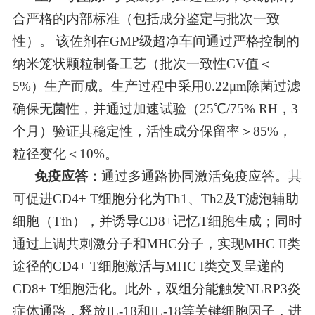
合严格的内部标准（包括成分鉴定与批次一致
性）
。
该佐剂在GMP级超净车间通过严格控制的
纳米笼状颗粒制备工艺（批次一致性CV值＜
5%）生产而成。生产过程中采用0.22μm除菌过滤
确保无菌性，并通过加速试验（25℃/75% RH，3
个月）验证其稳定性，活性成分保留率＞85%，
粒径变化＜10%。
免疫应答：
通过多通路协同激活免疫应答。其
可促进CD4+ T细胞分化为Th1、Th2及T滤泡辅助
细胞（Tfh），并诱导CD8+记忆T细胞生成；同时
通过上调共刺激分子和MHC分子，实现MHC II类
途径的CD4+ T细胞激活与MHC I类交叉呈递的
CD8+ T细胞活化。此外，双组分能触发NLRP3炎
症体通路，释放IL-1β和IL-18等关键细胞因子，进