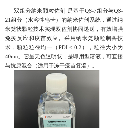
双组分
纳米颗粒佐剂
是基于
QS-7
组分
与
QS-
21
组分
（水溶性皂苷）的纳米佐剂系统，通过纳
米笼状颗粒技术实现双佐剂协同递送
，
有效增强
免疫反应和疫苗效应
。采用纳米笼颗粒制备技
术，颗粒粒径均一
（
PDI < 0.2
），
粒径大小为
40nm
。
它呈无色透明状，是即用型溶液，可直接
与抗原混合（适用于冻干疫苗复溶）。