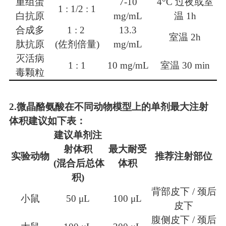
重组蛋
7-10
4°C 过夜或室
1 : 1/
2 : 1
白抗原
mg/mL
温 1h
合成多
1 : 2
13.3
室温
2h
肽抗原
(佐剂倍量)
mg/mL
灭活病
1 : 1
10 mg/mL
室温
30 min
毒颗粒
2.微晶酪氨酸
在不同动物模型上的单剂最大注射
体积建议
如下表：
建议单剂注
射体积
最大耐受
实验动物
推荐注射部位
(混合后总体
体积
积)
背部皮下 / 颈后
小鼠
50 μL
100 μL
皮下
腹侧皮下 / 颈后