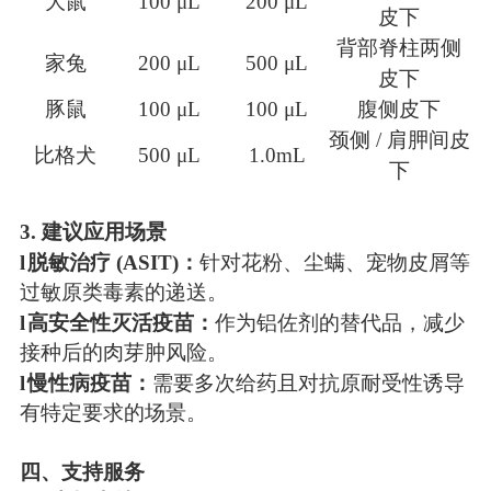
大鼠
100 μL
200 μL
皮下
背部脊柱两侧
家兔
200 μL
500 μL
皮下
豚鼠
100 μL
100 μL
腹侧皮下
颈侧 / 肩胛间皮
比格犬
500 μL
1.0mL
下
3. 建议应用场景
l
脱敏治疗 (ASIT)：
针对花粉、尘螨、宠物皮屑等
过敏原类毒素的递送。
l
高安全性灭活疫苗：
作为铝佐剂的替代品，减少
接种后的肉芽肿风险。
l
慢性病疫苗：
需要多次给药且对抗原耐受性诱导
有特定要求的场景。
四、支持服务