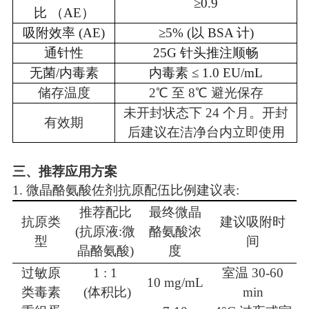
≥0.9
比
（AE）
吸附效率
(AE)
≥5% (以 BSA 计)
通针性
25G 针头推注顺畅
无菌/内毒素
内毒素
≤ 1.0 EU/mL
储存温度
2℃ 至 8℃ 避光保存
未开封状态下
24 个月。开封
有效期
后建议在洁净台内立即使用
三、
推荐应用方案
1.
微晶酪氨酸佐剂
抗原配伍比例建议表
:
推荐配比
最终微晶
抗原类
建议吸附时
(抗原液:微
酪氨酸浓
型
间
晶酪氨酸)
度
过敏原
1 : 1
室温
30-60
10 mg/mL
类毒素
(体积比)
min