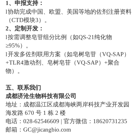
1、申报支持：
l
协助完成中国、欧盟、美国等地的佐剂注册资料
（CTD模块3）。
2、定制开发：
l
按需调整皂苷组分比例（如QS-21纯化物
≥95%）。
l
开发多佐剂联用方案（如皂树皂苷（VQ-SAP）
+TLR4激动剂、皂树皂苷（VQ-SAP）+聚合
物）。
五
、联系我们
成都
济沧生物科技有限公司
地址：成都温江区成都海峡两岸科技产业开发园
海发路 670 号 1 栋 2 楼
电话：028-62546609 | 官方微信：18620731235
邮箱：GC@jicangbio.com