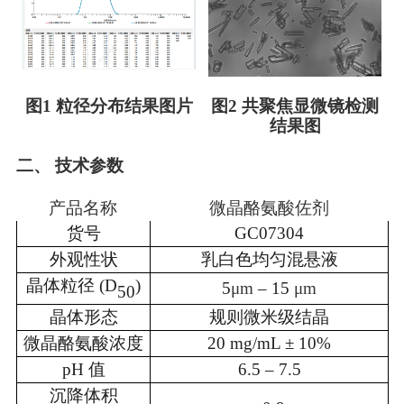
图1 粒径分布结果图片
图2 共聚焦显微镜检测
结果图
二、
技术参数
产品名称
微晶酪氨酸佐剂
货号
GC07304
外观性状
乳白色均匀混悬液
晶体粒径 (D
)
5
μm
– 15
μm
50
晶体形态
规则微米级结晶
微晶酪氨酸浓度
20 mg/mL ± 10%
pH 值
6.5 – 7.5
沉降体积