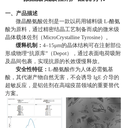
一、产品
描述
微晶酪氨酸佐剂是一款以药用辅料级
L-酪氨
酸为原料，通过精密结晶工艺制备而成的微米级
晶体载体佐剂（MicroCrystalline Tyrosine）。
缓释机制：
4–15μm的晶体结构可在注射部位
形成物理“抗原库”（Depot），通过表面电荷吸附
及晶间包裹，实现抗原的长效缓慢释放。
安全性特征：
L-酪氨酸作为人体必需氨基
酸，其代谢产物自然无害，不会诱导 IgE 介导的
超敏反应，是铝佐剂在高端疫苗领域的重要替代
方案。